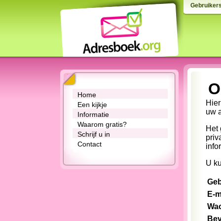
Gebruiker
O
Home
Hier
Een kijkje
uw 
Informatie
Waarom gratis?
Het 
Schrijf u in
priv
Contact
info
U ku
Geb
E-m
Wac
Bev